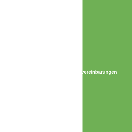
Email
info@besser-bewegen.eu
Nützlich Info
Unsere Behandlungszeiten
Mo – Do 8:00 – 20:00 Uhr
Fr 8:00 – 17:00 Uhr
Samstags nach Vereinbarung
Unsere Sprechzeiten & Teminvereinbarungen
Mo – Fr 9:00 – 13:00 Uhr
Alle Kassen und Privat
Rechtliches
Impressum