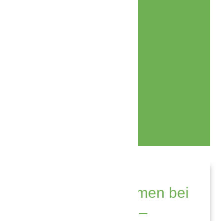
Unsere Telefonnummer
089 129 30 25
Alle Kassen und Privat
Herzlich Willkommen bei
besser bewegen –