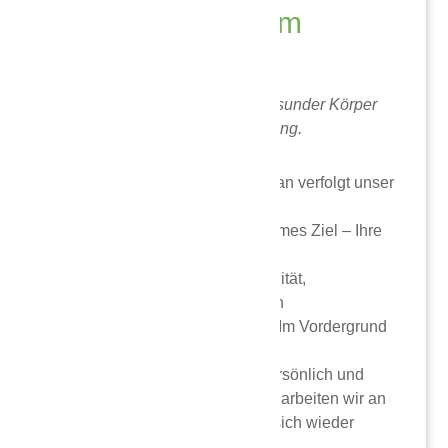
Physiotherapie am
Nordbad.
Bewegung ist Leben und ein gesunder Körper
ermöglicht ein Leben in Bewegung.
Mit Freude, Engagement und Elan verfolgt unser
ausgebildetes
Therapeutenteam ein gemeinsames Ziel – Ihre
Gesundheit. Unsere Praxis
zeichnet sich durch Professionalität,
Qualifikation und den geschulten
Umgang mit den Patienten aus. Im Vordergrund
steht für uns jedoch immer
der ganze Mensch – dem wir persönlich und
herzlich begegnen. Gemeinsam arbeiten wir an
Ihrem Wohlbefinden, damit Sie sich wieder
besser bewegen.